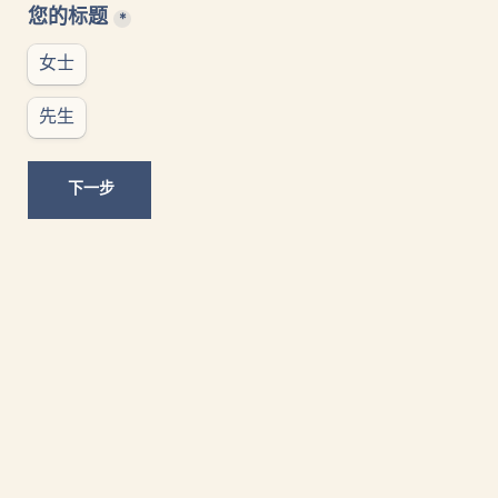
您的标题
*
女士
先生
下一步